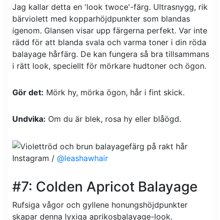
Jag kallar detta en 'look twoce'-färg. Ultrasnygg, rik
bärviolett med kopparhöjdpunkter som blandas
igenom. Glansen visar upp färgerna perfekt. Var inte
rädd för att blanda svala och varma toner i din röda
balayage hårfärg. De kan fungera så bra tillsammans
i rätt look, speciellt för mörkare hudtoner och ögon.
Gör det:
Mörk hy, mörka ögon, hår i fint skick.
Undvika:
Om du är blek, rosa hy eller blåögd.
Instagram /
@leashawhair
#7: Colden Apricot Balayage
Rufsiga vågor och gyllene honungshöjdpunkter
skapar denna lyxiga aprikosbalayage-look.