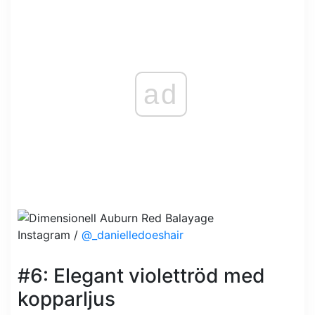
ad
Instagram /
@_danielledoeshair
#6: Elegant violettröd med
kopparljus